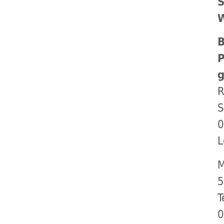
S
B
R
S
L
M
T