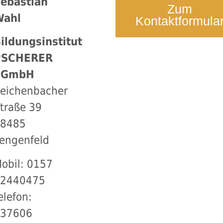
ebastian
Zum
Wahl
Kontaktformula
ildungsinstitut
PSCHERER
gGmbH
eichenbacher
traße 39
08485
engenfeld
obil: 0157
52440475
elefon:
037606