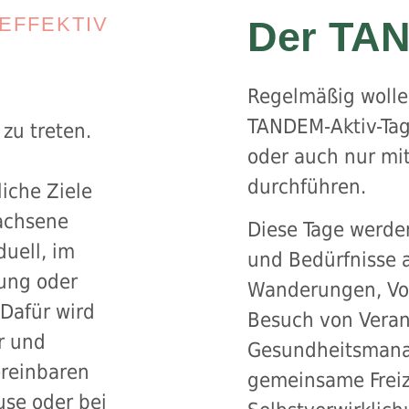
 EFFEKTIV
Der TAN
Regelmäßig woll
TANDEM-Aktiv-Tag 
zu treten.
oder auch nur mit
durchführen.
iche Ziele
wachsene
Diese Tage werden
duell, im
und Bedürfnisse a
dung oder
Wanderungen, Vor
 Dafür wird
Besuch von Vera
r und
Gesundheitsmana
ereinbaren
gemeinsame Freiz
use oder bei