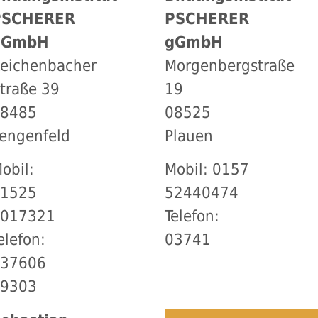
PSCHERER
PSCHERER
gGmbH
gGmbH
eichenbacher
Morgenbergstraße
traße 39
19
08485
08525
engenfeld
Plauen
obil:
Mobil: 0157
01525
52440474
1017321
Telefon:
elefon:
03741
037606
39303