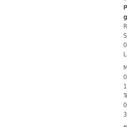
R
S
L
M
T