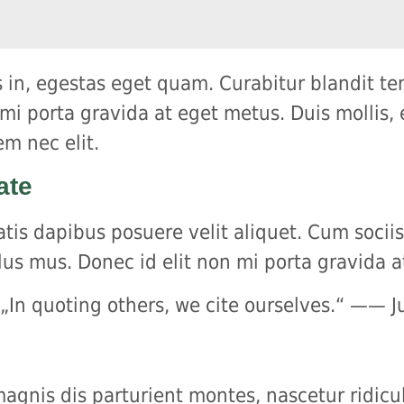
sis in, egestas eget quam. Curabitur blandit t
 mi porta gravida at eget metus. Duis mollis,
em nec elit.
ate
tis dapibus posuere velit aliquet. Cum socii
lus mus. Donec id elit non mi porta gravida 
„In quoting others, we cite ourselves.“ —— Ju
gnis dis parturient montes, nascetur ridicul