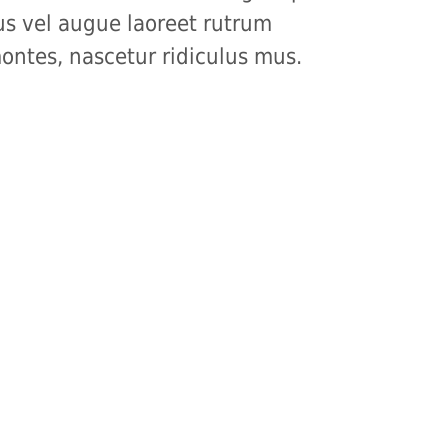
us vel augue laoreet rutrum
ontes, nascetur ridiculus mus.
Interesse?
n uns oder an Ihren
nsprechpartnerin im Jobcenter