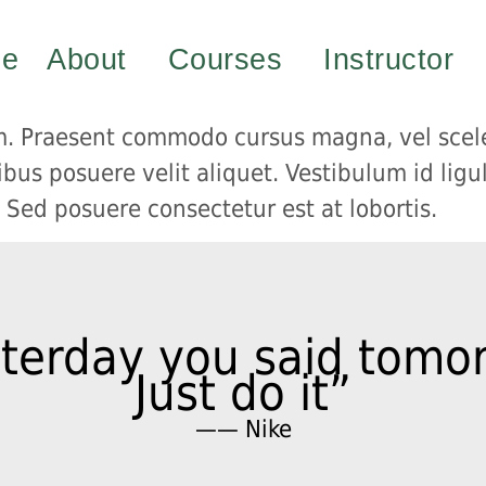
e
About
Courses
Instructor
. Praesent commodo cursus magna, vel sceler
bus posuere velit aliquet. Vestibulum id ligu
 Sed posuere consectetur est at lobortis.
terday you said tomo
Just do it”
—— Nike