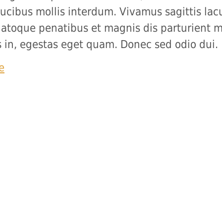
ucibus mollis interdum. Vivamus sagittis lac
natoque penatibus et magnis dis parturient m
is in, egestas eget quam. Donec sed odio dui.
e
Haben Sie 
Dann wenden Sie sich a
Ansprechpartner oder A
ändigen