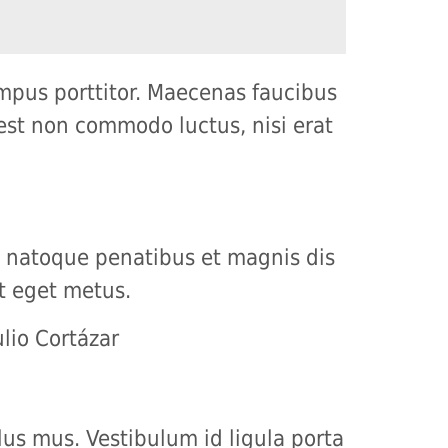
empus porttitor. Maecenas faucibus
 est non commodo luctus, nisi erat
s natoque penatibus et magnis dis
at eget metus.
lio Cortázar
us mus. Vestibulum id ligula porta