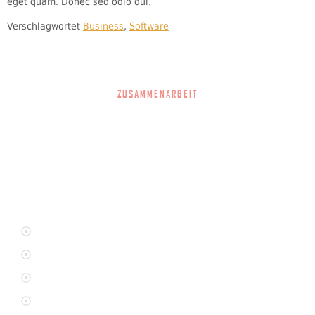
eget quam. Donec sed odio dui.
Verschlagwortet
Business
,
Software
ZUSAMMENARBEIT
Im Projekt arbeiten wir eng mit den zuständigen regionalen
Beratungs- und Unterstützungseinrichtungen sowie dem
Jobcenter und dem Jugendamt des Vogtlandkreises
zusammen.
Penatibus et magnis et malesuada fames
Sed viverra tellus orci a scelerisque
orci a scelerisque Nibh venenatis
Fermentum et sollicitudin laoreet sit amet cursus