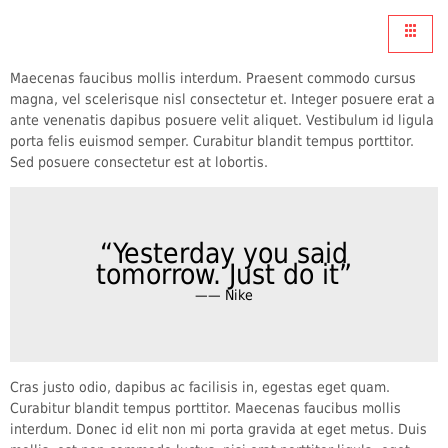
Maecenas faucibus mollis interdum. Praesent commodo cursus
magna, vel scelerisque nisl consectetur et. Integer posuere erat a
ante venenatis dapibus posuere velit aliquet. Vestibulum id ligula
porta felis euismod semper. Curabitur blandit tempus porttitor.
Sed posuere consectetur est at lobortis.
“Yesterday you said
tomorrow. Just do it”
—— Nike
Cras justo odio, dapibus ac facilisis in, egestas eget quam.
Curabitur blandit tempus porttitor. Maecenas faucibus mollis
interdum. Donec id elit non mi porta gravida at eget metus. Duis