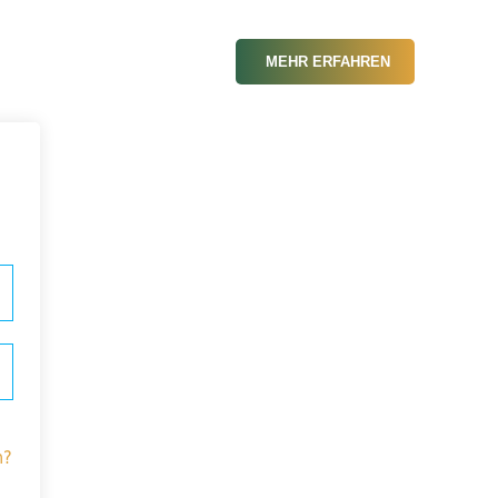
MEHR ERFAHREN
n?