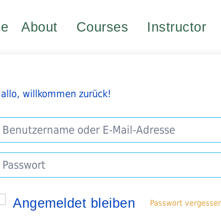
e
About
Courses
Instructor
allo, willkommen zurück!
Angemeldet bleiben
Passwort vergesse