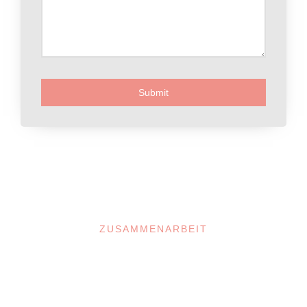
Submit
ZUSAMMENARBEIT
Im Projekt arbeiten wir eng mit den zuständigen regionalen
Beratungs- und Unterstützungseinrichtungen sowie dem