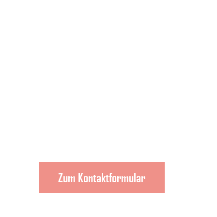
PSCHERER gGmbH
39
Morgenbergstraße 19
08525 Plauen
Mobil: 0157 52440474
Telefon: 03741
Zum Kontaktformular
39