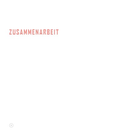
ZUSAMMENARBEIT
Im Projekt arbeiten wir eng mit den zust
regionalen Beratungs- und
Unterstützungseinrichtungen sowie dem
Jobcenter und dem Jugendamt des
Vogtlandkreises zusammen.
Penatibus et magnis et malesuada fam