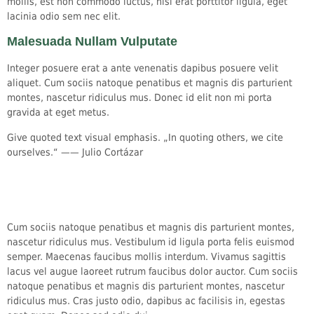
mollis, est non commodo luctus, nisi erat porttitor ligula, eget
lacinia odio sem nec elit.
Malesuada Nullam Vulputate
Integer posuere erat a ante venenatis dapibus posuere velit
aliquet. Cum sociis natoque penatibus et magnis dis parturient
montes, nascetur ridiculus mus. Donec id elit non mi porta
gravida at eget metus.
Give quoted text visual emphasis. „In quoting others, we cite
ourselves.“ —— Julio Cortázar
Cum sociis natoque penatibus et magnis dis parturient montes,
nascetur ridiculus mus. Vestibulum id ligula porta felis euismod
semper. Maecenas faucibus mollis interdum. Vivamus sagittis
lacus vel augue laoreet rutrum faucibus dolor auctor. Cum sociis
natoque penatibus et magnis dis parturient montes, nascetur
ridiculus mus. Cras justo odio, dapibus ac facilisis in, egestas