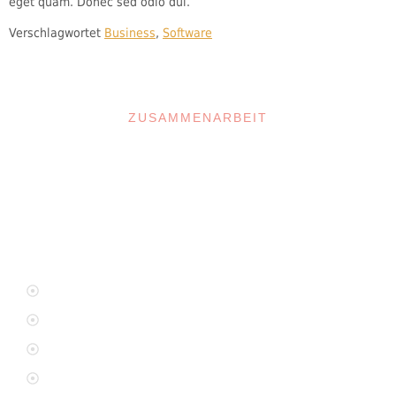
eget quam. Donec sed odio dui.
Verschlagwortet
Business
,
Software
ZUSAMMENARBEIT
Im Projekt arbeiten wir eng mit den zuständigen regionalen
Beratungs- und Unterstützungseinrichtungen sowie dem
Jobcenter und dem Jugendamt des Vogtlandkreises
zusammen.
Penatibus et magnis et malesuada fames
Sed viverra tellus orci a scelerisque
orci a scelerisque Nibh venenatis
Fermentum et sollicitudin laoreet sit amet cursus