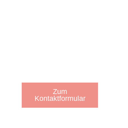
39
Morgenbergstraße 19
08525 Plauen
Mobil: 0157 52440474
Telefon: 03741
Zum
39
Kontaktformular