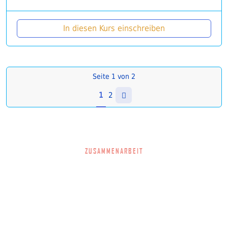
In diesen Kurs einschreiben
Seite
1
von
2
1
2
ZUSAMMENARBEIT
Im Projekt arbeiten wir eng mit den zuständigen regionalen
Beratungs- und Unterstützungseinrichtungen sowie dem
Jobcenter und dem Jugendamt des Vogtlandkreises
zusammen.