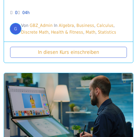
0
04h
Von
GBZ_Admin
In
Algebra
,
Business
,
Calculus
,
G
Discrete Math
,
Health & Fitness
,
Math
,
Statistics
In diesen Kurs einschreiben