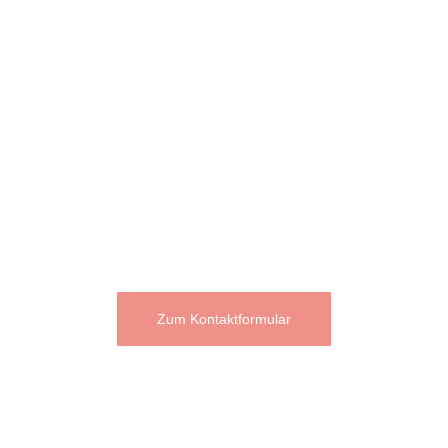
08525 Plauen
Mobil: 0157 52440474
Telefon: 03741
Sebastian Wahl
Bildungsinstitut PSCHERER gGmbH
Reichenbacher Straße 39
08485 Lengenfeld
Mobil: 0157 52440475
Telefon: 037606 39307
Zum Kontaktformular